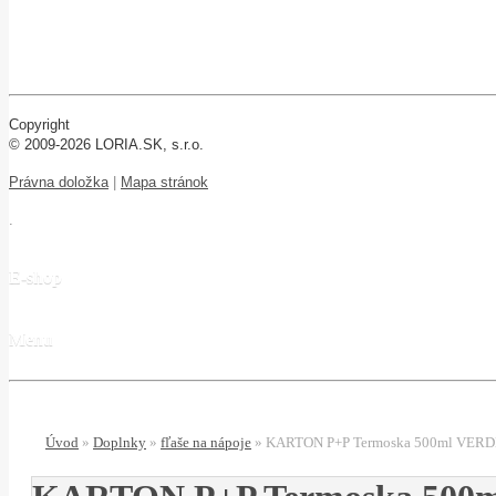
Copyright
© 2009-2026 LORIA.SK, s.r.o.
Právna doložka
|
Mapa stránok
.
E-shop
Menu
Úvod
»
Doplnky
»
fľaše na nápoje
»
KARTON P+P Termoska 500ml VERDE