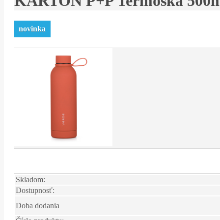
KARTON P+P Termoska 500m
novinka
Skladom:
Dostupnosť:
Doba dodania