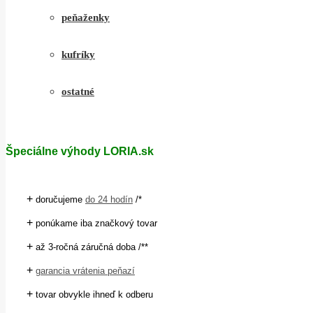
peňaženky
kufríky
ostatné
Špeciálne výhody LORIA.sk
+
doručujeme
do 24 hodín
/*
+
ponúkame iba značkový tovar
+
až 3-ročná záručná doba /**
+
garancia vrátenia peňazí
+
tovar obvykle ihneď k odberu