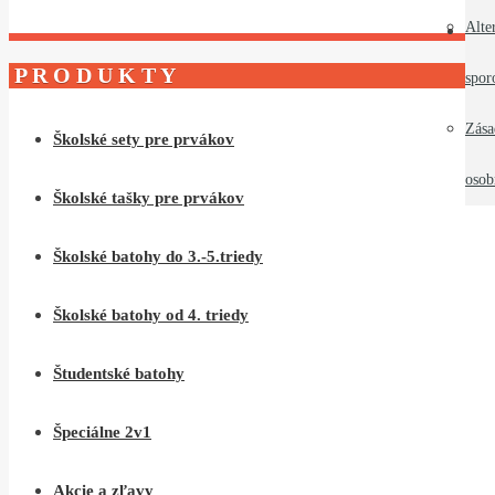
Alte
Kont
P R O D U K T Y
spor
Zása
Školské sety pre prvákov
osob
Školské tašky pre prvákov
Školské batohy do 3.-5.triedy
Školské batohy od 4. triedy
Študentské batohy
Špeciálne 2v1
Akcie a zľavy