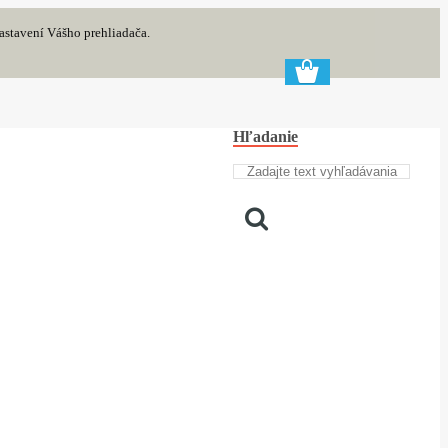
astavení Vášho prehliadača.
Hľadanie