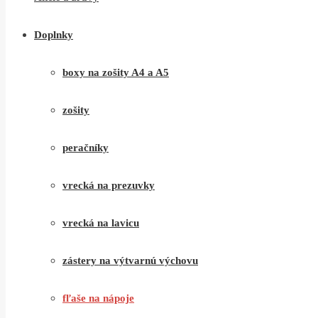
Doplnky
boxy na zošity A4 a A5
zošity
peračníky
vrecká na prezuvky
vrecká na lavicu
zástery na výtvarnú výchovu
fľaše na nápoje