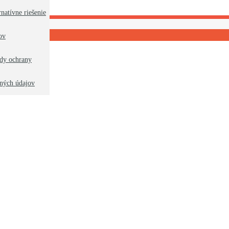
rnatívne riešenie
akty
ov
dy ochrany
ných údajov