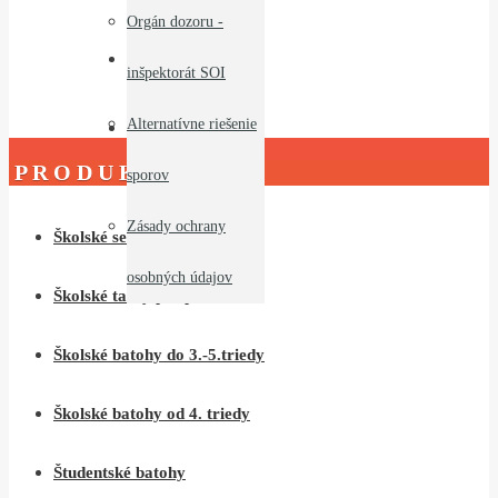
Orgán dozoru -
Zákaznícka podpora
inšpektorát SOI
Alternatívne riešenie
Kontakty
P R O D U K T Y
sporov
Zásady ochrany
Školské sety pre prvákov
osobných údajov
Školské tašky pre prvákov
Školské batohy do 3.-5.triedy
Školské batohy od 4. triedy
Študentské batohy