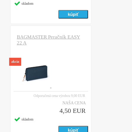
skladom
BAGMASTER Peračník EASY
22 A
akcia
Odporučená cena výrobcu
9,00 EUR
NAŠA CENA
4,50 EUR
skladom