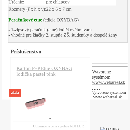
Určenie:
pre chlapcov
Rozmery (š x h x v):
22 x 6 x 7 cm
Peračníkové etue
(edícia OXYBAG)
- 1-zipsový peračník (etue) lodičkového tvaru
- vhodné pre žiačky 2. stupňa ZŠ, študentky a dospelé ženy
Príslušenstvo
Karton P+P Etue OXYBAG
Vytvorené
lodička pastel pink
systémom
www.webareal.sk
Vytvorené systémom
akcia
www.webareal.sk
Odporučená cena výrobcu
6,00 EUR