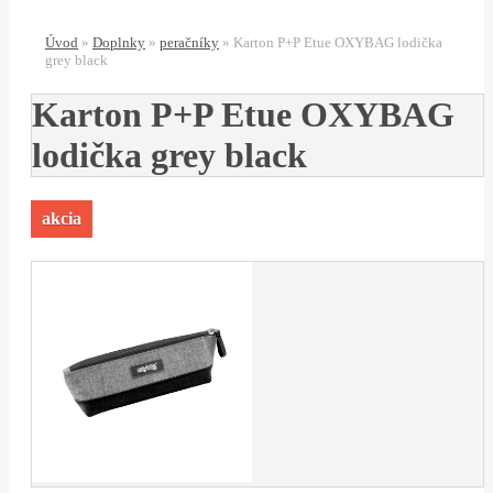
Úvod
»
Doplnky
»
peračníky
»
Karton P+P Etue OXYBAG lodička
grey black
Karton P+P Etue OXYBAG
lodička grey black
akcia