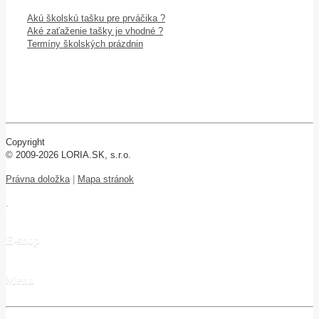
Akú školskú tašku pre prváčika ?
Aké zaťaženie tašky je vhodné ?
Termíny školských prázdnin
Copyright
© 2009-2026 LORIA.SK, s.r.o.
Právna doložka
|
Mapa stránok
.
E-shop
Menu