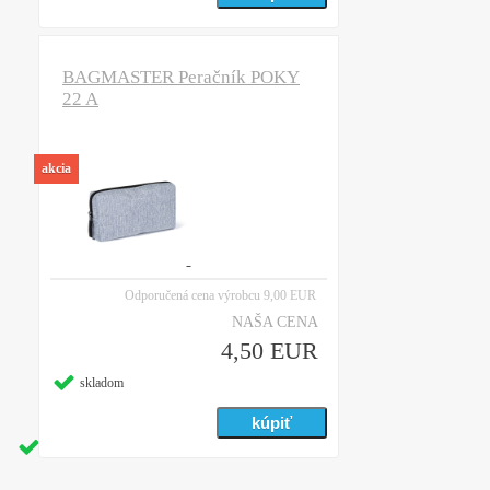
BAGMASTER Peračník POKY
22 A
akcia
Odporučená cena výrobcu
9,00 EUR
NAŠA CENA
4,50 EUR
skladom
skladom