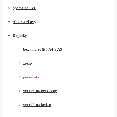
Špeciálne 2v1
Akcie a zľavy
Doplnky
boxy na zošity A4 a A5
zošity
peračníky
vrecká na prezuvky
vrecká na lavicu